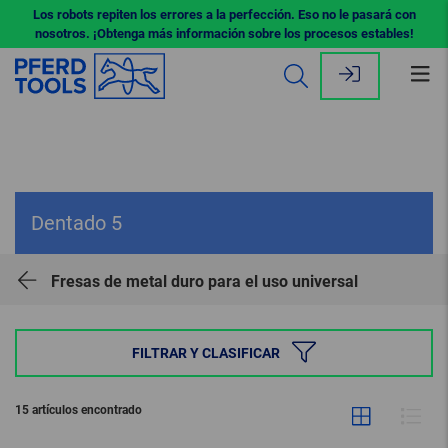
Los robots repiten los errores a la perfección. Eso no le pasará con
nosotros. ¡Obtenga más información sobre los procesos estables!
Abr
me
Dentado 5
Fresas de metal duro para el uso universal
FILTRAR Y CLASIFICAR
15 artículos encontrado