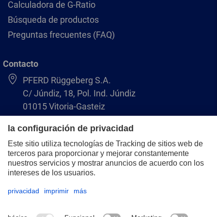
Calculadora de G-Ratio
Búsqueda de productos
Preguntas frecuentes (FAQ)
Contacto
PFERD Rüggeberg S.A.
C/ Júndiz, 18, Pol. Ind. Júndiz
01015 Vitoria-Gasteiz
+34 945 184 400
pferd-es@pferd.com
Aviso legal
Protección de datos