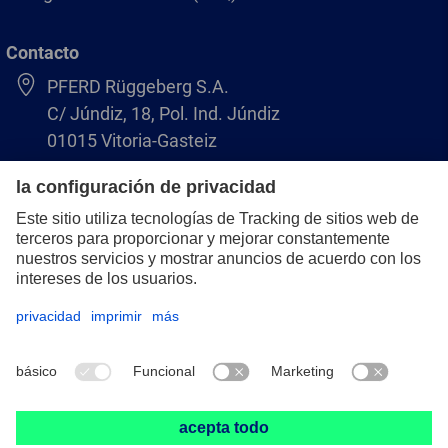
Contacto
PFERD Rüggeberg S.A.
C/ Júndiz, 18, Pol. Ind. Júndiz
01015 Vitoria-Gasteiz
+34 945 184 400
pferd-es@pferd.com
Aviso legal
Protección de datos
CGV