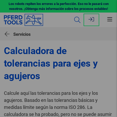
Los robots repiten los errores a la perfección. Eso no le pasará con
nosotros. ¡Obtenga más información sobre los procesos estables!
Abr
me
Servicios
Calculadora de
tolerancias para ejes y
agujeros
Calcule aquí las tolerancias para los ejes y los
agujeros. Basado en las tolerancias básicas y
medidas límite según la norma ISO 286. La
calculadora se ha probado, pero no se puede asumir