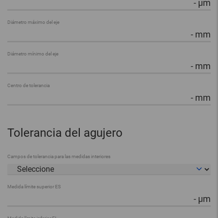
-
µm
Diámetro máximo del eje
-
mm
Diámetro mínimo del eje
-
mm
Centro de tolerancia
-
mm
Tolerancia del agujero
Campos de tolerancia para las medidas interiores
Medida límite superior ES
-
µm