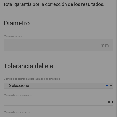
total garantía por la corrección de los resultados.
Diámetro
Medida nominal
mm
Tolerancia del eje
Campos de tolerancia para las medidas exteriores
Medida límite superior es
-
µm
Medida límite inferior ei