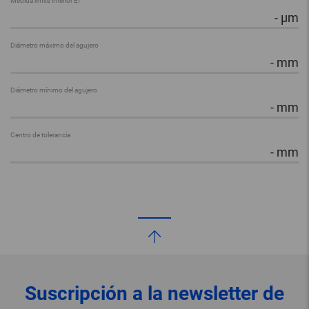
Medida límite inferior EI
-
µm
Diámetro máximo del agujero
-
mm
Diámetro mínimo del agujero
-
mm
Centro de tolerancia
-
mm
Suscripción a la newsletter de