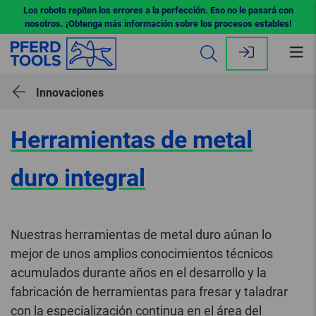
Los robots repiten los errores a la perfección. Eso no le pasará con
nosotros. ¡Obtenga más información sobre los procesos estables!
Abr
me
Innovaciones
Herramientas de metal
duro integral
Nuestras herramientas de metal duro aúnan lo
mejor de unos amplios conocimientos técnicos
acumulados durante años en el desarrollo y la
fabricación de herramientas para fresar y taladrar
con la especialización continua en el área del