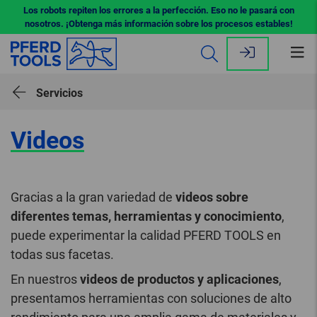
Los robots repiten los errores a la perfección. Eso no le pasará con
nosotros. ¡Obtenga más información sobre los procesos estables!
Abr
me
Servicios
Videos
Gracias a la gran variedad de
videos sobre
diferentes temas, herramientas y conocimiento
,
puede experimentar la calidad PFERD TOOLS en
todas sus facetas.
En nuestros
videos de productos y aplicaciones
,
presentamos herramientas con soluciones de alto