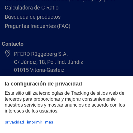
Calculadora de G-Ratio
Búsqueda de productos
Preguntas frecuentes (FAQ)
Contacto
PFERD Rüggeberg S.A.
C/ Júndiz, 18, Pol. Ind. Júndiz
01015 Vitoria-Gasteiz
+34 945 184 400
pferd-es@pferd.com
Aviso legal
Protección de datos