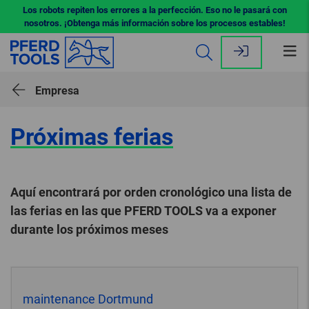
Los robots repiten los errores a la perfección. Eso no le pasará con
nosotros. ¡Obtenga más información sobre los procesos estables!
Abr
me
Empresa
Próximas ferias
Aquí encontrará por orden cronológico una lista de
las ferias en las que PFERD TOOLS va a exponer
durante los próximos meses
maintenance Dortmund