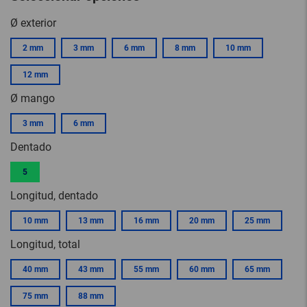
Ø exterior
2 mm
3 mm
6 mm
8 mm
10 mm
12 mm
Ø mango
3 mm
6 mm
Dentado
5
Longitud, dentado
10 mm
13 mm
16 mm
20 mm
25 mm
Longitud, total
40 mm
43 mm
55 mm
60 mm
65 mm
75 mm
88 mm