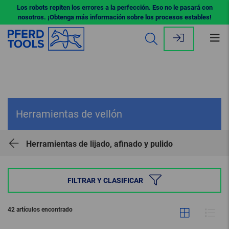
Los robots repiten los errores a la perfección. Eso no le pasará con
nosotros. ¡Obtenga más información sobre los procesos estables!
Abr
me
Herramientas de vellón
Herramientas de lijado, afinado y pulido
FILTRAR Y CLASIFICAR
42 artículos encontrado