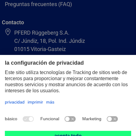
Preguntas frecuentes (FAQ)
Contacto
PFERD Rüggeberg S.A.
C/ Júndiz, 18, Pol. Ind. Júndiz
01015 Vitoria-Gasteiz
+34 945 184 400
pferd-es@pferd.com
Aviso legal
Protección de datos
CGV