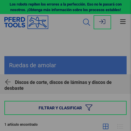
Los robots repiten los errores a la perfección. Eso no le pasará con
nosotros. ¡Obtenga más información sobre los procesos estables!
Abr
me
Ruedas de amolar
Discos de corte, discos de láminas y discos de
desbaste
FILTRAR Y CLASIFICAR
1 artículo encontrado