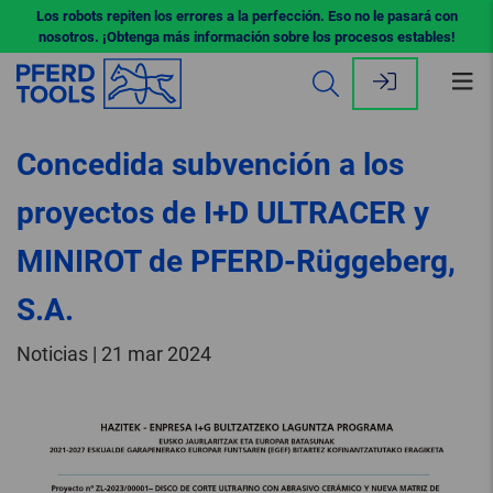
Los robots repiten los errores a la perfección. Eso no le pasará con
nosotros. ¡Obtenga más información sobre los procesos estables!
Abr
me
Concedida subvención a los
proyectos de I+D ULTRACER y
MINIROT de PFERD-Rüggeberg,
S.A.
Noticias | 21 mar 2024