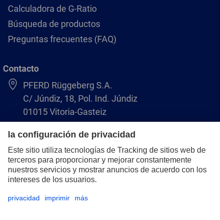
Calculadora de G-Ratio
Búsqueda de productos
Preguntas frecuentes (FAQ)
Contacto
PFERD Rüggeberg S.A.
C/ Júndiz, 18, Pol. Ind. Júndiz
01015 Vitoria-Gasteiz
+34 945 184 400
pferd-es@pferd.com
Aviso legal
Protección de datos