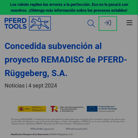
Los robots repiten los errores a la perfección. Eso no le pasará con
nosotros. ¡Obtenga más información sobre los procesos estables!
Abr
me
Concedida subvención al
proyecto REMADISC de PFERD-
Rüggeberg, S.A.
Noticias | 4 sept 2024