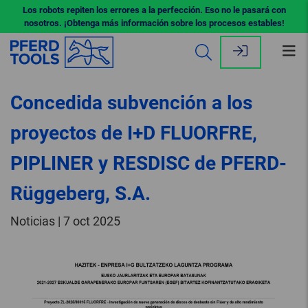
Los robots repiten los errores a la perfección. Eso no le pasará con
nosotros. ¡Obtenga más información sobre los procesos estables!
Abr
me
Concedida subvención a los
proyectos de I+D FLUORFRE,
PIPLINER y RESDISC de PFERD-
Rüggeberg, S.A.
Noticias | 7 oct 2025