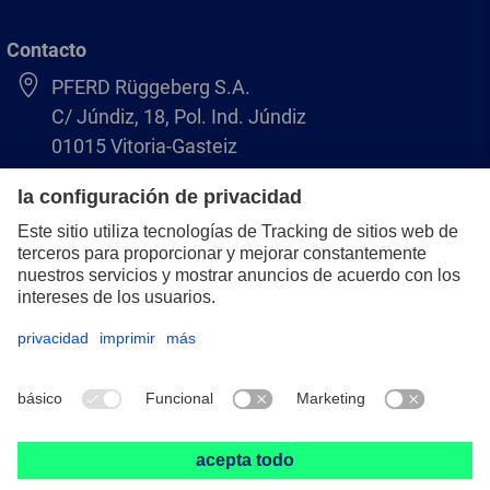
Contacto
PFERD Rüggeberg S.A.
C/ Júndiz, 18, Pol. Ind. Júndiz
01015 Vitoria-Gasteiz
+34 945 184 400
pferd-es@pferd.com
Aviso legal
Protección de datos
CGV