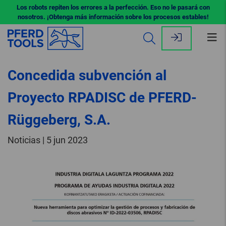
Los robots repiten los errores a la perfección. Eso no le pasará con
nosotros. ¡Obtenga más información sobre los procesos estables!
Abr
me
Concedida subvención al
Proyecto RPADISC de PFERD-
Rüggeberg, S.A.
Noticias | 5 jun 2023