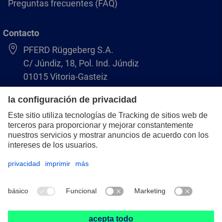
Preguntas frecuentes (FAQ)
Contacto
PFERD Rüggeberg S.A.
C/ Júndiz, 18, Pol. Ind. Júndiz
01015 Vitoria-Gasteiz
+34 945 184 400
pferd-es@pferd.com
Aviso legal
Protección de datos
CGV