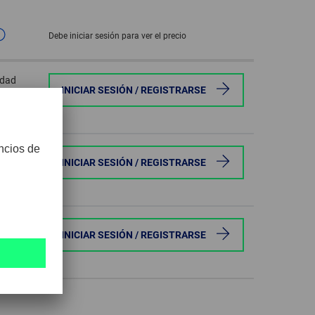
GLOBAL
Debe iniciar sesión para ver el precio
INTERNATIONAL
-
idad
ENGLISH
INICIAR SESIÓN / REGISTRARSE
INTERNATIONAL
-
ESPAÑOL
idad
INICIAR SESIÓN / REGISTRARSE
idad
INICIAR SESIÓN / REGISTRARSE