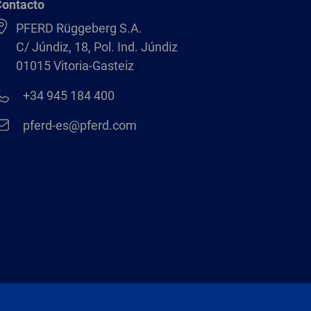
Contacto
PFERD Rüggeberg S.A.
C/ Júndiz, 18, Pol. Ind. Júndiz
01015 Vitoria-Gasteiz
+34 945 184 400
pferd-es@pferd.com