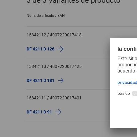
3
de 3 Variantes de producto
Núm. de artículo / EAN
15842112 / 4007220017418
DF 4211 D 126
15842113 / 4007220017425
DF 4211 D 181
15842111 / 4007220017401
DF 4211 D 91