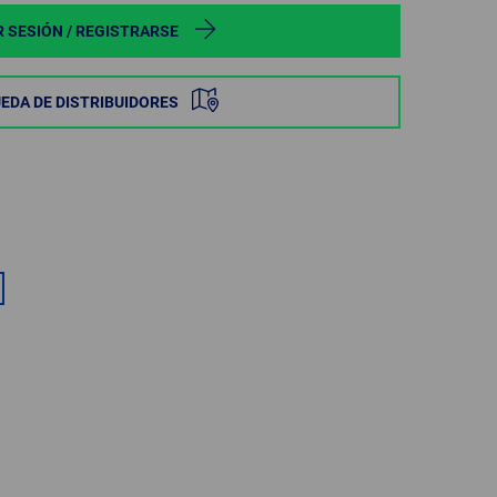
POLAND
R SESIÓN / REGISTRARSE
SPAIN
EDA DE DISTRIBUIDORES
SWEDEN
SWITZERLAND
TURKEY
UNITED
KINGDOM
ASIA/PACIFIC
AFRICA
AUSTRALIA
SOUTH
AFRICA