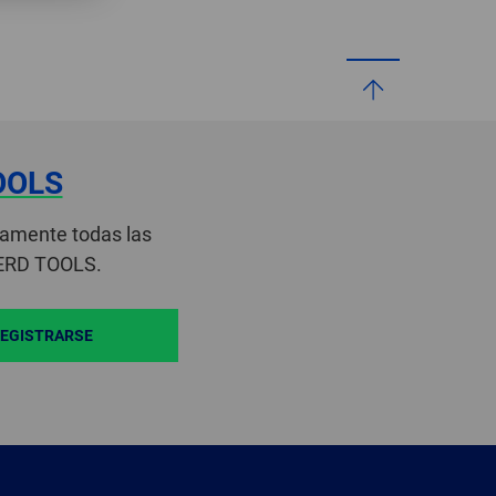
OOLS
camente todas las
FERD TOOLS.
EGISTRARSE