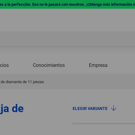
res a la perfección. Eso no le pasará con nosotros. ¡Obtenga más información 
icios
Conocimientos
Empresa
 de diamante de 11 piezas
ja de
ELEGIR VARIANTE
s