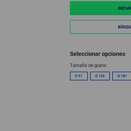
INICIA
BÚSQU
Seleccionar opciones
Tamaño de grano
D 91
D 126
D 181