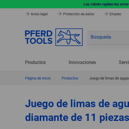
Los robots repiten los erro
Aviso legal
Protección de datos
Empleo
Productos
Innovaciones
Serv
Página de inicio
|
Productos
|
Juego de limas de aguja
Juego de limas de agu
diamante de 11 pieza