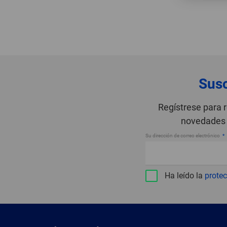
Susc
Regístrese para 
novedades 
Su dirección de correo electrónico
Ha leído la
protec