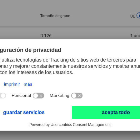
Tamaño de grano
UE
D 126
1 un
D 181
1 un
D 91
1 un