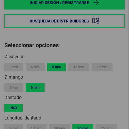
INICIAR SESIÓN / REGISTRARSE
BÚSQUEDA DE DISTRIBUIDORES
Seleccionar opciones
Ø exterior
3 mm
6 mm
8 mm
10 mm
12 mm
Ø mango
3 mm
6 mm
Dentado
INOX
Longitud, dentado
7 mm
13 mm
18 mm
20 mm
25 mm