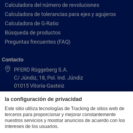
Calculadora del número de revoluciones
Calculadora de tolerancias para ejes y agujeros
Calculadora de G-Ratio
Búsqueda de productos
Preguntas frecuentes (FAQ)
Contacto
PFERD Rüggeberg S.A.
C/ Júndiz, 18, Pol. Ind. Júndiz
01015 Vitoria-Gasteiz
+34 945 184 400
pferd-es@pferd.com