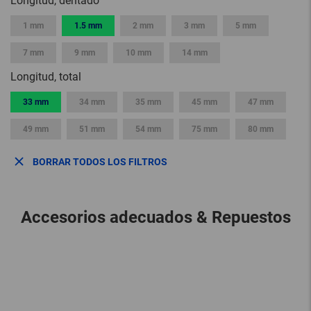
Longitud, dentado
1 mm
1.5 mm
2 mm
3 mm
5 mm
7 mm
9 mm
10 mm
14 mm
Longitud, total
33 mm
34 mm
35 mm
45 mm
47 mm
49 mm
51 mm
54 mm
75 mm
80 mm
BORRAR TODOS LOS FILTROS
Accesorios adecuados & Repuestos