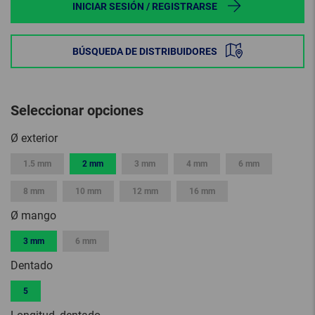
INICIAR SESIÓN / REGISTRARSE
BÚSQUEDA DE DISTRIBUIDORES
Seleccionar opciones
Ø exterior
1.5 mm
2 mm
3 mm
4 mm
6 mm
8 mm
10 mm
12 mm
16 mm
Ø mango
3 mm
6 mm
Dentado
5