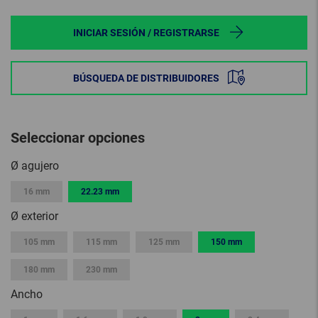
INICIAR SESIÓN / REGISTRARSE
BÚSQUEDA DE DISTRIBUIDORES
Seleccionar opciones
Ø agujero
16 mm
22.23 mm
Ø exterior
105 mm
115 mm
125 mm
150 mm
180 mm
230 mm
Ancho