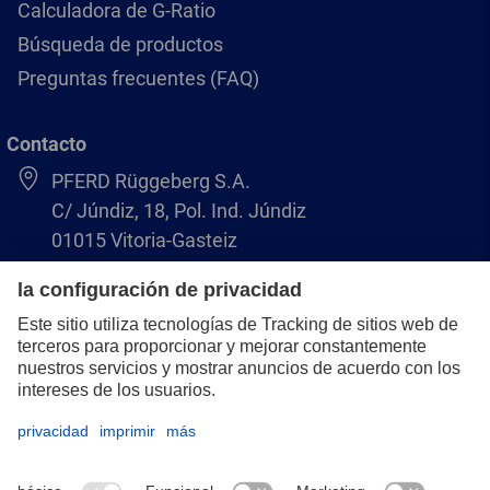
Calculadora de G-Ratio
Búsqueda de productos
Preguntas frecuentes (FAQ)
Contacto
PFERD Rüggeberg S.A.
C/ Júndiz, 18, Pol. Ind. Júndiz
01015 Vitoria-Gasteiz
+34 945 184 400
pferd-es@pferd.com
Aviso legal
Protección de datos