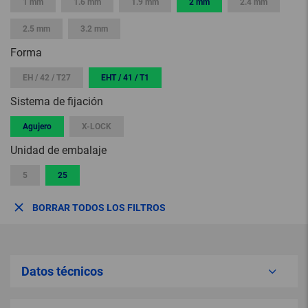
1 mm
1.6 mm
1.9 mm
2 mm
2.4 mm
2.5 mm
3.2 mm
Forma
EH / 42 / T27
EHT / 41 / T1
Sistema de fijación
Agujero
X-LOCK
Unidad de embalaje
5
25
BORRAR TODOS LOS FILTROS
Datos técnicos