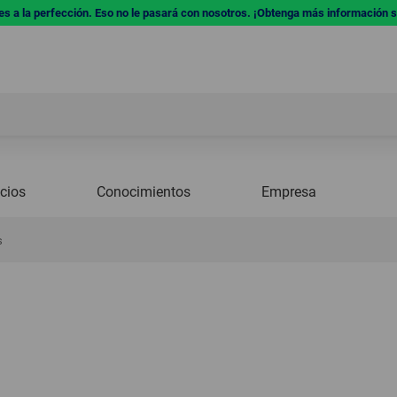
res a la perfección. Eso no le pasará con nosotros. ¡Obtenga más información 
icios
Conocimientos
Empresa
s