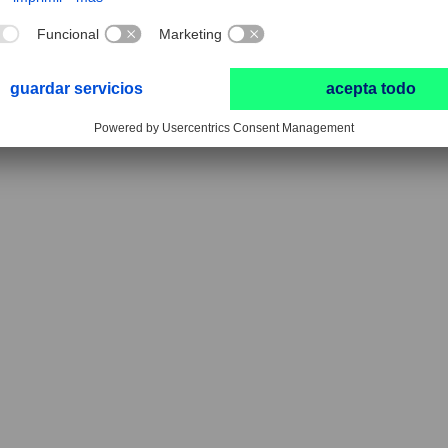
de futuro, basada en una
y una verdadera relación de