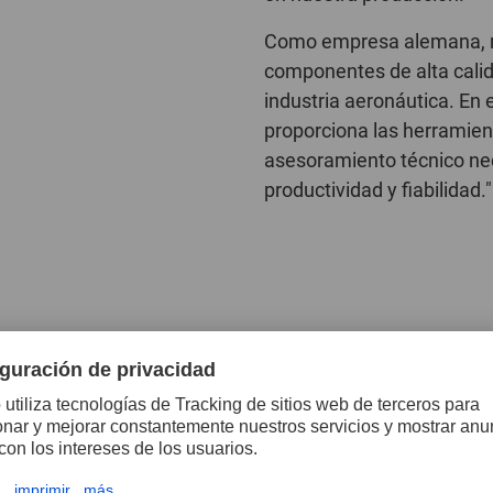
Como empresa alemana, no
componentes de alta calida
industria aeronáutica. En
proporciona las herramien
asesoramiento técnico ne
productividad y fiabilidad.
PFERD TOOLS es su clara
mejora continua de sus
ón y optimización. Estos
lores que también forman