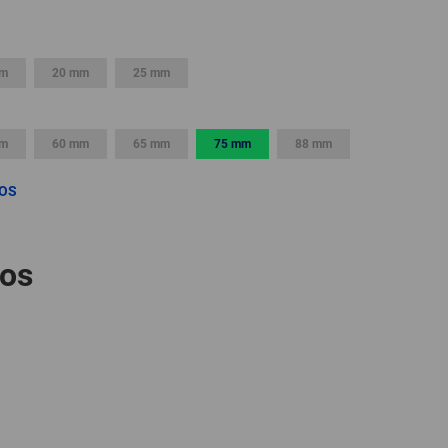
GLOBAL
INTERNATIONAL
mm
20 mm
25 mm
-
ENGLISH
mm
60 mm
65 mm
75 mm
88 mm
INTERNATIONAL
ROS
-
ESPAÑOL
tos