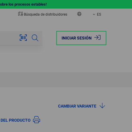
sobre los procesos estables!
Búsqueda de distribuidores
ES
EUROPE
AMERICA
INICIAR SESIÓN
AUSTRIA
BRAZIL
BELGIUM
CANADA
FRANCE
MEXICO
GERMANY
USA
CAMBIAR VARIANTE
ITALY
A DEL PRODUCTO
NETHERLANDS