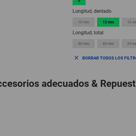
5
Longitud, dentado
10 mm
13 mm
16 
Longitud, total
40 mm
43 mm
55 
BORRAR TODOS LOS FILT
cesorios adecuados & Repues