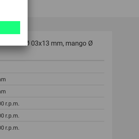
donda WRC Ø 03x13 mm, mango Ø
mm
mm
0 r.p.m.
0 r.p.m.
0 r.p.m.