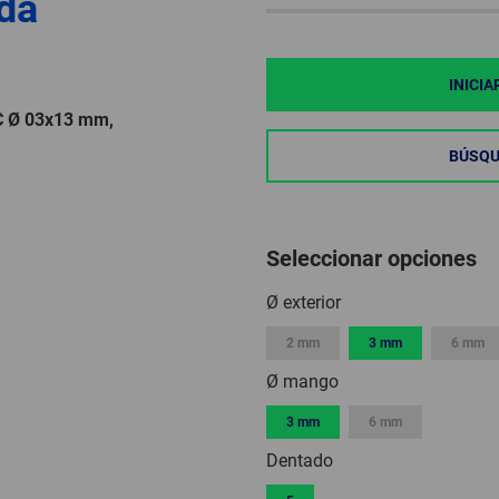
nda
INICIA
RC Ø 03x13 mm,
BÚSQU
Seleccionar opciones
Ø exterior
2 mm
3 mm
6 mm
Ø mango
3 mm
6 mm
Dentado