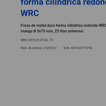
forma cilíndrica redo
WRC
Fresa de metal duro forma cilíndrica redonda W
mango Ø 3x75 mm, Z5 fino universal
WRC 0313/3 Z5 GL 75
Núm. de artículo:
21205157
EAN:
4007220779750