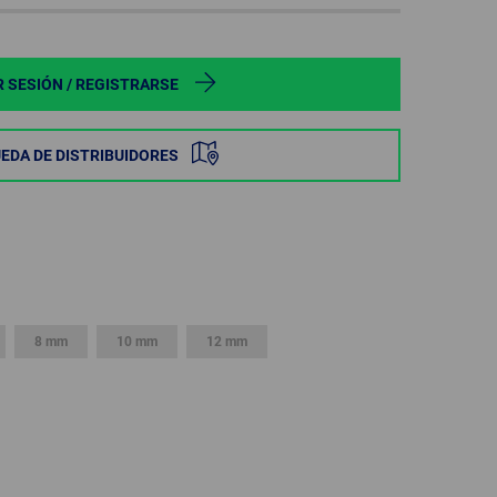
POLAND
SPAIN
R SESIÓN / REGISTRARSE
SWEDEN
EDA DE DISTRIBUIDORES
SWITZERLAND
TURKEY
UNITED
KINGDOM
8 mm
10 mm
12 mm
ASIA/PACIFIC
AFRICA
AUSTRALIA
SOUTH
AFRICA