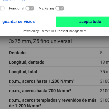
Fresa de metal duro forma cilíndrica re
3x75 mm, Z5 fino universal
Dentado
5
Longitud, dentado
13 
Longitud, total
75 
r.p.m., aceros hasta 1.200 N/mm²
3100
r.p.m., aceros hasta 700 N/mm²
3100
r.p.m., aceros templados y revenidos de más
3100
de 1.200 N/mm²