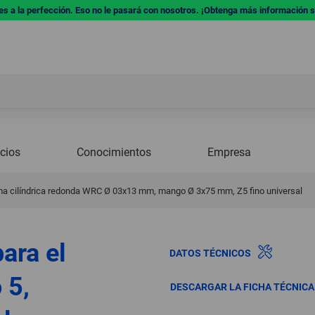
res a la perfección. Eso no le pasará con nosotros. ¡Obtenga más información 
icios
Conocimientos
Empresa
ma cilíndrica redonda WRC Ø 03x13 mm, mango Ø 3x75 mm, Z5 fino universal
ara el
DATOS TÉCNICOS
 5,
DESCARGAR LA FICHA TÉCNIC