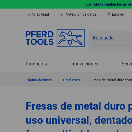
Los robots repiten los erro
Aviso legal
Protección de datos
Empleo
Productos
Innovaciones
Serv
Página de inicio
|
Productos
|
Fresa de metal duro for
Fresas de metal duro p
uso universal, dentado