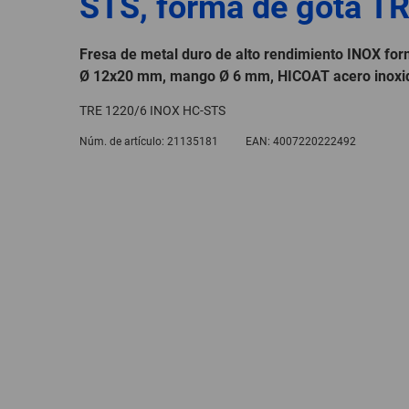
STS, forma de gota T
Fresa de metal duro de alto rendimiento INOX fo
Ø 12x20 mm, mango Ø 6 mm, HICOAT acero inoxi
TRE 1220/6 INOX HC-STS
Núm. de artículo:
21135181
EAN:
4007220222492