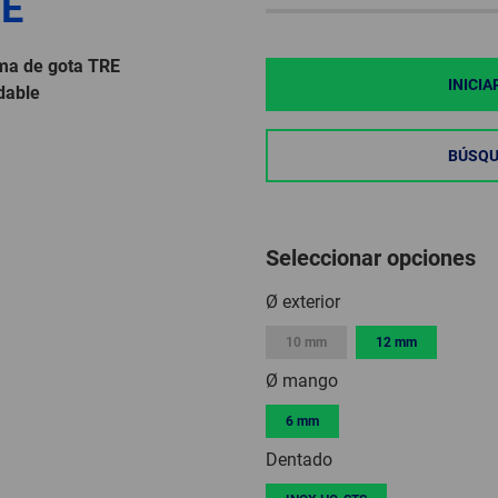
RE
rma de gota TRE
INICIA
dable
BÚSQU
Seleccionar opciones
Ø exterior
10 mm
12 mm
Ø mango
6 mm
Dentado