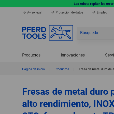
Los robots repiten los erro
Aviso legal
Protección de datos
Empleo
Productos
Innovaciones
Serv
Página de inicio
|
Productos
|
Fresa de metal duro de
Fresas de metal duro 
alto rendimiento, INO