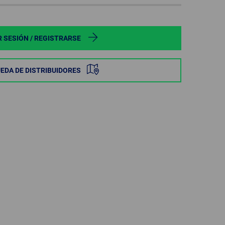
POLAND
SPAIN
R SESIÓN / REGISTRARSE
SWEDEN
EDA DE DISTRIBUIDORES
SWITZERLAND
TURKEY
UNITED
KINGDOM
ASIA/PACIFIC
AFRICA
AUSTRALIA
SOUTH
AFRICA