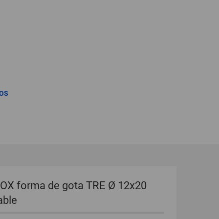
GLOBAL
INTERNATIONAL
-
ENGLISH
INTERNATIONAL
ROS
-
ESPAÑOL
INOX forma de gota TRE Ø 12x20
able