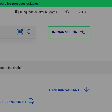
sobre los procesos estables!
Búsqueda de distribuidores
ES
EUROPE
AMERICA
INICIAR SESIÓN
AUSTRIA
BRAZIL
BELGIUM
CANADA
FRANCE
MEXICO
cero inoxidable
GERMANY
USA
CAMBIAR VARIANTE
ITALY
A DEL PRODUCTO
NETHERLANDS