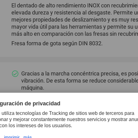
El dentado de alto rendimiento INOX con recubrimi
elevada dureza y resistencia al desgaste. Permite un
mejores propiedades de deslizamiento y es muy resi
mayor vida útil para las herramientas y permite su u
más alto en comparación con las fresas sin recubri
Fresa forma de gota según DIN 8032.
Gracias a la marcha concéntrica precisa, es posi
vibración. De esta forma se reduce considerabl
máquina.
Para rentabilizar el uso de las fresas, se recomi
revoluciones/velocidad de corte. Utilice fresa
máquinas con una potencia a partir de 300 vatio