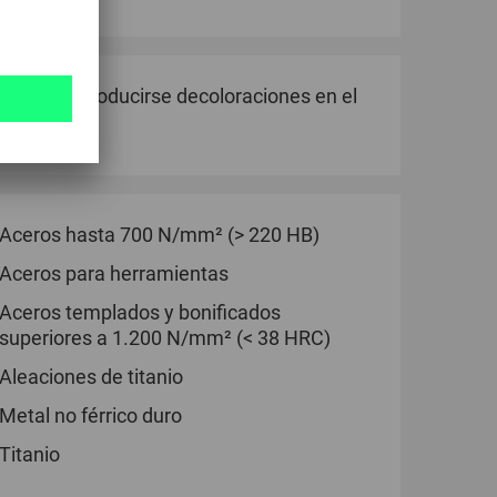
o, pueden producirse decoloraciones en el
a seguridad.
Aceros hasta 700 N/mm² (> 220 HB)
Aceros para herramientas
Aceros templados y bonificados
superiores a 1.200 N/mm² (< 38 HRC)
Aleaciones de titanio
Metal no férrico duro
Titanio