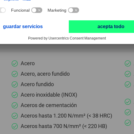
Debido a su rendimiento de rectificado muy alt
mango. Esto no constituye ningún riesgo para l
Acero
Acero, acero fundido
Acero fundido
Acero inoxidable (INOX)
Aceros de cementación
Aceros hasta 1.200 N/mm² (< 38 HRC)
Aceros hasta 700 N/mm² (< 220 HB)