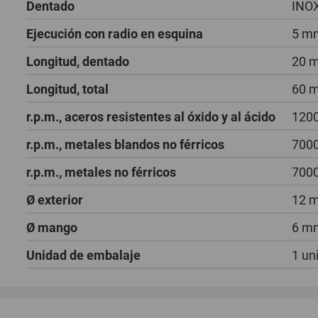
Dentado
INO
Ejecución con radio en esquina
5 m
Longitud, dentado
20 
Longitud, total
60 
r.p.m., aceros resistentes al óxido y al ácido
1200
r.p.m., metales blandos no férricos
7000
r.p.m., metales no férricos
7000
Ø exterior
12 
Ø mango
6 m
Unidad de embalaje
1 un