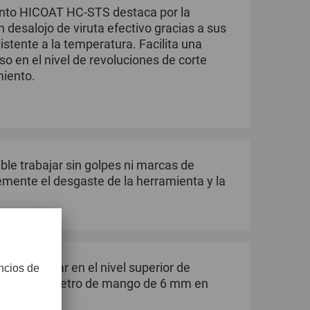
ento HICOAT HC-STS destaca por la
 desalojo de viruta efectivo gracias a sus
stente a la temperatura. Facilita una
so en el nivel de revoluciones de corte
miento.
ble trabajar sin golpes ni marcas de
emente el desgaste de la herramienta y la
enda trabajar en el nivel superior de
s con un diámetro de mango de 6 mm en
s.