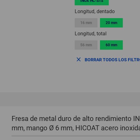
INOX HC-STS
Longitud, dentado
16 mm
20 mm
Longitud, total
56 mm
60 mm
BORRAR TODOS LOS FILT
Fresa de metal duro de alto rendimiento 
mm, mango Ø 6 mm, HICOAT acero inoxid