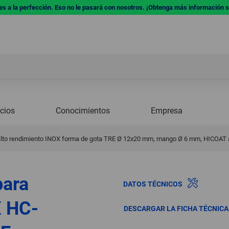
res a la perfección. Eso no le pasará con nosotros. ¡Obtenga más información 
icios
Conocimientos
Empresa
 alto rendimiento INOX forma de gota TRE Ø 12x20 mm, mango Ø 6 mm, HICOAT a
para
DATOS TÉCNICOS
X HC-
DESCARGAR LA FICHA TÉCNIC