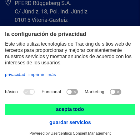
PFERD Rüggeberg S.A.
C/ Júndiz, 18, Pol. Ind. Júndiz
01015 Vitoria-Gasteiz
+34 945 184 400
pferd-es@pferd.com
Aviso legal
Protección de datos
CGV
© 2026 PFERD Rüggeberg S.A.