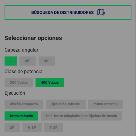
BÚSQUEDA DE DISTRIBUIDORES
Seleccionar opciones
Cabeza angular
-
45°
90°
Clase de potencia
200 Vatios
400 Vatios
Ejecución
diseño compacto
ejecución robusta
forma estrecha
forma robusta
Incl. brazo adaptador para lijadora de banda
SP
V-SP
Z-SP