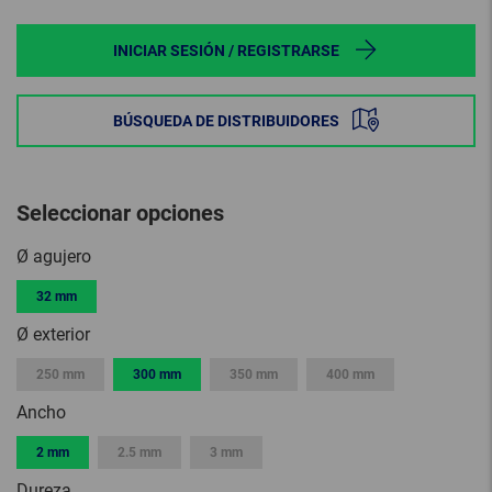
INICIAR SESIÓN / REGISTRARSE
BÚSQUEDA DE DISTRIBUIDORES
Seleccionar opciones
Ø agujero
32 mm
Ø exterior
250 mm
300 mm
350 mm
400 mm
Ancho
2 mm
2.5 mm
3 mm
Dureza